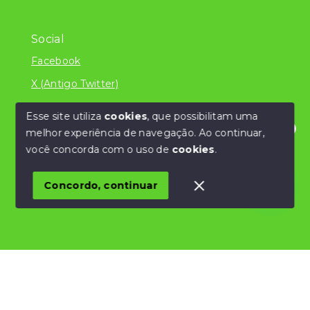
Social
Facebook
X (Antigo Twitter)
Esse site utiliza
cookies
, que possibilitam uma
melhor experiência de navegação.
Ao continuar,
© Copyright 2026 - Literatura Imóveis Ltda - ME
Olá! Estamos disponíveis para te ajudar.
você concorda com o uso de
cookies
.
/CNPJ 24.839.034/0001-32 - Todos os direitos
reservados
Concordo, continuar
SITE PARA IMOBILIARIA
Início
Histórico
Favoritos