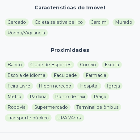
Características do Imóvel
Cercado
Coleta seletiva de lixo
Jardim
Murado
Ronda/Vigilância
Proximidades
Banco
Clube de Esportes
Correio
Escola
Escola de idioma
Faculdade
Farmácia
Feira Livre
Hipermercado
Hospital
Igreja
Metrô
Padaria
Ponto de táxi
Praça
Rodovia
Supermercado
Terminal de ônibus
Transporte público
UPA 24hrs.