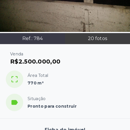
Ref.:
784
20
fotos
Venda
R$2.500.000,00
Área Total
770 m²
Situação
Pronto para construir
Ficha do imóvel