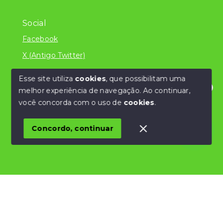
Social
Facebook
X (Antigo Twitter)
Esse site utiliza
cookies
, que possibilitam uma
melhor experiência de navegação.
Ao continuar,
© Copyright 2026 - Literatura Imóveis Ltda - ME
Olá! Estamos disponíveis para te ajudar.
você concorda com o uso de
cookies
.
/CNPJ 24.839.034/0001-32 - Todos os direitos
reservados
Concordo, continuar
SITE PARA IMOBILIARIA
Início
Histórico
Favoritos