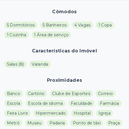
Cômodos
5 Dormitórios
5 Banheiros
4 Vagas
1 Copa
1 Cozinha
1 Área de serviço
Características do Imóvel
Salas
(
8
)
Varanda
Proximidades
Banco
Cartório
Clube de Esportes
Correio
Escola
Escola de idioma
Faculdade
Farmácia
Feira Livre
Hipermercado
Hospital
Igreja
Metrô
Museu
Padaria
Ponto de táxi
Praça