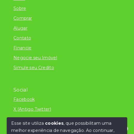
Sobre
Comprar
Alugar
Contato
Financie
Negocie seu Imóvel
Simule seu Credito
Social
Facebook
X (Antigo Twitter)
Esse site utiliza
cookies
, que possibilitam uma
melhor experiência de navegação.
Ao continuar,
© Copyright 2026 - Literatura Imóveis Ltda - ME