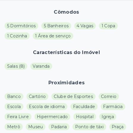
Cômodos
5 Dormitórios
5 Banheiros
4 Vagas
1 Copa
1 Cozinha
1 Área de serviço
Características do Imóvel
Salas
(
8
)
Varanda
Proximidades
Banco
Cartório
Clube de Esportes
Correio
Escola
Escola de idioma
Faculdade
Farmácia
Feira Livre
Hipermercado
Hospital
Igreja
Metrô
Museu
Padaria
Ponto de táxi
Praça