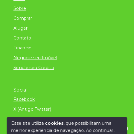
Sobre
Comprar
Alugar
Contato
Financie
Negocie seu Imóvel
Simule seu Credito
Social
Facebook
X (Antigo Twitter)
Esse site utiliza
cookies
, que possibilitam uma
melhor experiência de navegação.
Ao continuar,
© Copyright 2026 - Literatura Imóveis Ltda - ME