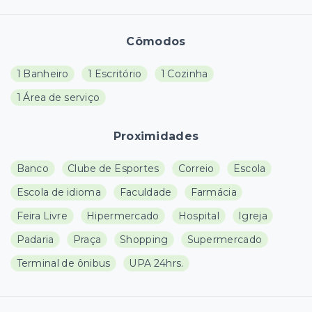
Cômodos
1 Banheiro
1 Escritório
1 Cozinha
1 Área de serviço
Proximidades
Banco
Clube de Esportes
Correio
Escola
Escola de idioma
Faculdade
Farmácia
Feira Livre
Hipermercado
Hospital
Igreja
Padaria
Praça
Shopping
Supermercado
Terminal de ônibus
UPA 24hrs.