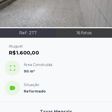
Ref.:
277
16
fotos
Aluguel
R$1.600,00
Área Construída
90 m²
Situação
Reformado
Taxas Mensais