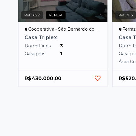
Ref.:
622
VENDA
Ref.:
715
Cooperativa - São Bernardo do Campo/SP
Ferrazó
Casa Triplex
Casa 
Dormitórios
3
Dormitó
Garagens
1
Garage
Área Co
R$430.000,00
R$520