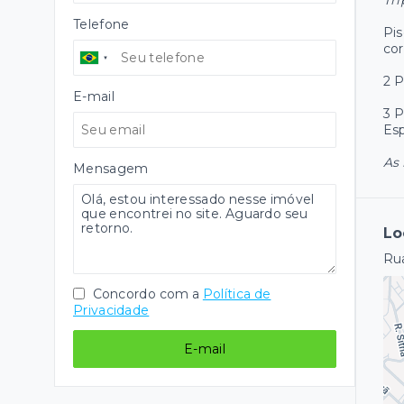
Trí
Telefone
Pis
cor
2 P
E-mail
3 P
Esp
As 
Mensagem
Lo
Ru
Concordo com a
Política de
Privacidade
E-mail