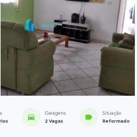
s
Garagens
Situação
rios
2 Vagas
Reformado