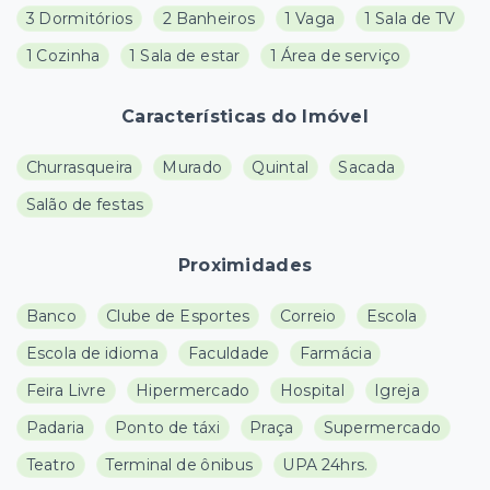
3 Dormitórios
2 Banheiros
1 Vaga
1 Sala de TV
1 Cozinha
1 Sala de estar
1 Área de serviço
Características do Imóvel
Churrasqueira
Murado
Quintal
Sacada
Salão de festas
Proximidades
Banco
Clube de Esportes
Correio
Escola
Escola de idioma
Faculdade
Farmácia
Feira Livre
Hipermercado
Hospital
Igreja
Padaria
Ponto de táxi
Praça
Supermercado
Teatro
Terminal de ônibus
UPA 24hrs.