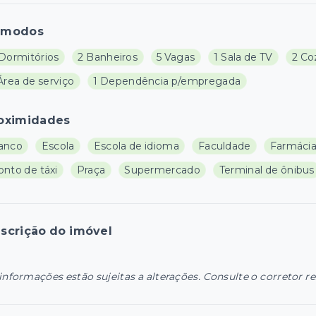
ômodos
 Dormitórios
2 Banheiros
5 Vagas
1 Sala de TV
2 Co
Área de serviço
1 Dependência p/empregada
oximidades
anco
Escola
Escola de idioma
Faculdade
Farmáci
onto de táxi
Praça
Supermercado
Terminal de ônibus
scrição do imóvel
informações estão sujeitas a alterações. Consulte o corretor r