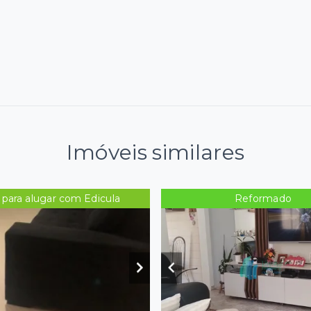
Imóveis similares
 para alugar com Edicula
Reformado