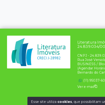
Literatura Imo
24.839.034/0
CNPJ
-
24.839.0
Rua José Versol
BUSINESS / Bloc
(Agendar Horário
Bernardo do Ca
(11) 95037-6
Ver e-mail
Esse site utiliza
cookies
, que possibilitam