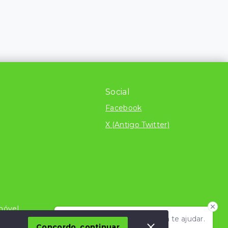
Social
Facebook
X (Antigo Twitter)
móvel
Olá! Estamos disponíveis para te ajudar.
dito
Concordo, continuar