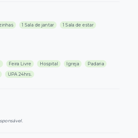
zinhas
1 Sala de jantar
1 Sala de estar
a
Feira Livre
Hospital
Igreja
Padaria
UPA 24hrs.
esponsável.