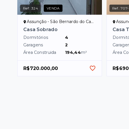
Ref.:
324
VENDA
Ref.:
707-
Assunção - São Bernardo do Campo/SP
Assunçã
Casa Sobrado
Casa 
Dormitórios
4
Dormitó
Garagens
2
Garage
Área Construida
194,44
m²
Área Co
R$720.000,00
R$690