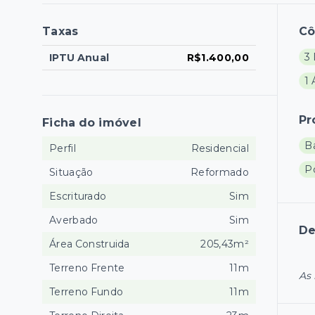
Taxas
C
3
IPTU Anual
R$1.400,00
1 
Pr
Ficha do imóvel
B
Perfil
Residencial
P
Situação
Reformado
Escriturado
Sim
Averbado
Sim
De
Área Construida
205,43m²
Terreno Frente
11m
As 
Terreno Fundo
11m