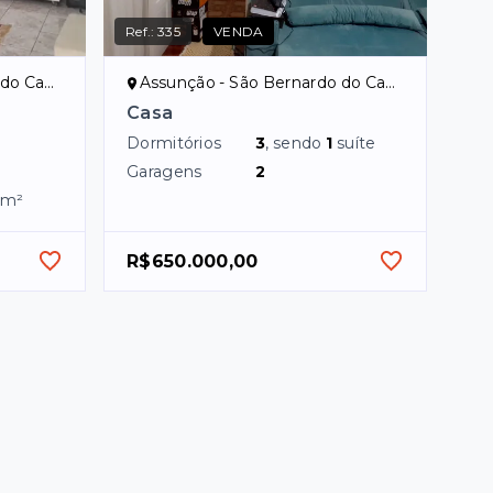
Ref.:
335
VENDA
ampo/SP
Assunção - São Bernardo do Campo/SP
Casa
Dormitórios
3
, sendo
1
suíte
Garagens
2
m²
R$650.000,00