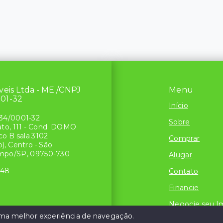
́veis Ltda - ME /CNPJ
Menu
001-32
Início
34/0001-32
Sobre
ato, 111 - Cond. DOMO
o B sala 3102
Comprar
), Centro - São
mpo/SP, 09750-730
Alugar
048
Contato
Financie
Negocie seu I
 uma melhor experiência de navegação.
Simule seu Cre