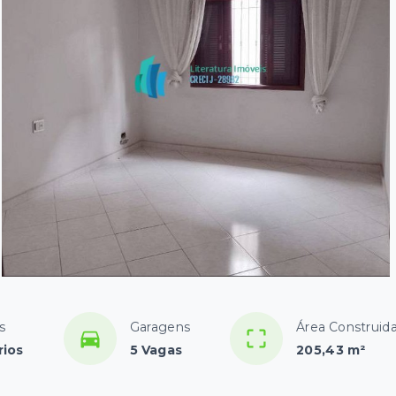
s
Garagens
Área Construid
rios
5 Vagas
205,43 m²