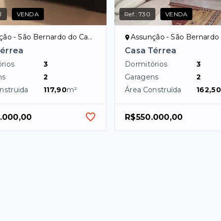
1
VENDA
Ref.:
730
VENDA
o - São Bernardo do Campo/SP
Assunção - São Bernardo do C
Térrea
Casa Térrea
rios
3
Dormitórios
3
ns
2
Garagens
2
nstruida
117,90
m²
Área Construída
162,50
.000,00
R$550.000,00