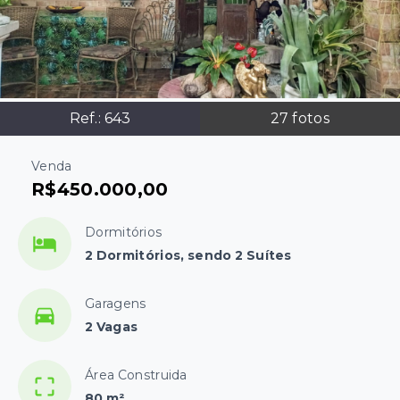
Ref.:
643
27
fotos
Venda
R$450.000,00
Dormitórios
2 Dormitórios, sendo 2 Suítes
Garagens
2 Vagas
Área Construida
80 m²