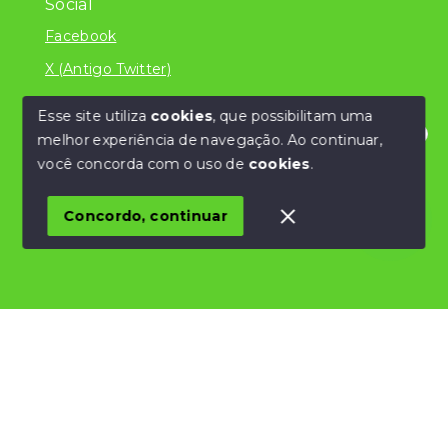
Social
Facebook
X (Antigo Twitter)
Esse site utiliza
cookies
, que possibilitam uma
melhor experiência de navegação.
Ao continuar,
© Copyright 2026 - Literatura Imóveis Ltda - ME
Olá! Estamos disponíveis para te ajudar.
você concorda com o uso de
cookies
.
/CNPJ 24.839.034/0001-32 - Todos os direitos
reservados
Concordo, continuar
SITE PARA IMOBILIARIA
Início
Histórico
Favoritos