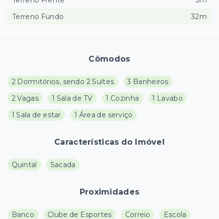
Terreno Frente
5m
Terreno Fundo
32m
Cômodos
2 Dormitórios, sendo 2 Suítes
3 Banheiros
2 Vagas
1 Sala de TV
1 Cozinha
1 Lavabo
1 Sala de estar
1 Área de serviço
Características do Imóvel
Quintal
Sacada
Proximidades
Banco
Clube de Esportes
Correio
Escola