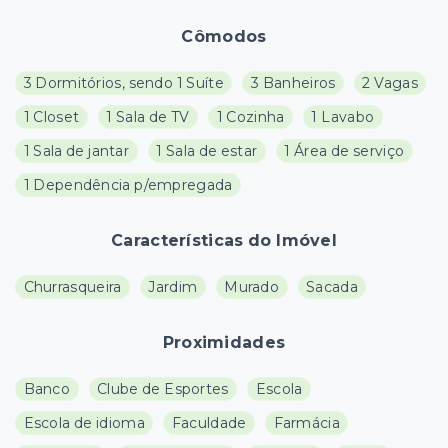
Cômodos
3 Dormitórios, sendo 1 Suíte
3 Banheiros
2 Vagas
1 Closet
1 Sala de TV
1 Cozinha
1 Lavabo
1 Sala de jantar
1 Sala de estar
1 Área de serviço
1 Dependência p/empregada
Características do Imóvel
Churrasqueira
Jardim
Murado
Sacada
Proximidades
Banco
Clube de Esportes
Escola
Escola de idioma
Faculdade
Farmácia