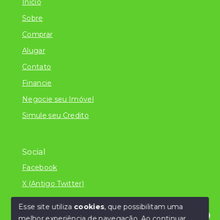
Início
Sobre
Comprar
Alugar
Contato
Financie
Negocie seu Imóvel
Simule seu Credito
Social
Facebook
X (Antigo Twitter)
Esse site utiliza
cookies
, que possibilitam uma
melhor experiência de navegação.
Ao continuar,