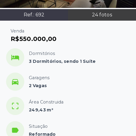
Ref.:
692
24
fotos
Venda
R$550.000,00
Dormitórios
3 Dormitórios, sendo 1 Suíte
Garagens
2 Vagas
Área Construida
249,43 m²
Situação
Reformado