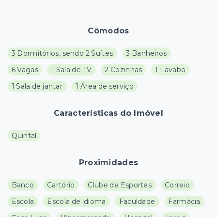
Cômodos
3 Dormitórios, sendo 2 Suítes
3 Banheiros
6 Vagas
1 Sala de TV
2 Cozinhas
1 Lavabo
1 Sala de jantar
1 Área de serviço
Características do Imóvel
Quintal
Proximidades
Banco
Cartório
Clube de Esportes
Correio
Escola
Escola de idioma
Faculdade
Farmácia