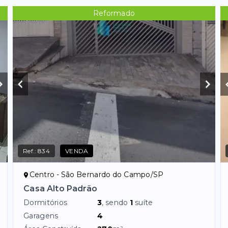
Reformado
Ref.:
834
VENDA
Centro - São Bernardo do Campo/SP
Casa Alto Padrão
Dormitórios
3
, sendo
1
suíte
Garagens
4