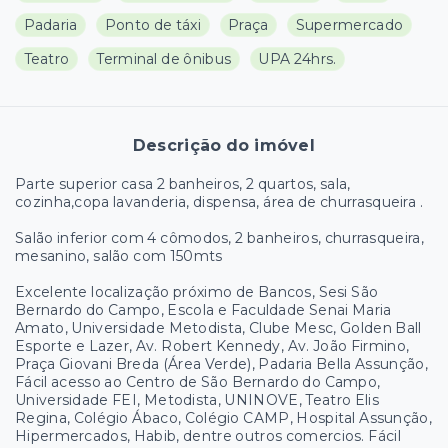
Padaria
Ponto de táxi
Praça
Supermercado
Teatro
Terminal de ônibus
UPA 24hrs.
Descrição do imóvel
Parte superior casa 2 banheiros, 2 quartos, sala,
cozinha,copa lavanderia, dispensa, área de churrasqueira .
Salão inferior com 4 cômodos, 2 banheiros, churrasqueira,
mesanino, salão com 150mts
Excelente localização próximo de Bancos, Sesi São
Bernardo do Campo, Escola e Faculdade Senai Maria
Amato, Universidade Metodista, Clube Mesc, Golden Ball
Esporte e Lazer, Av. Robert Kennedy, Av. João Firmino,
Praça Giovani Breda (Área Verde), Padaria Bella Assunção,
Fácil acesso ao Centro de São Bernardo do Campo,
Universidade FEI, Metodista, UNINOVE, Teatro Elis
Regina, Colégio Ábaco, Colégio CAMP, Hospital Assunção,
Hipermercados, Habib, dentre outros comercios. Fácil