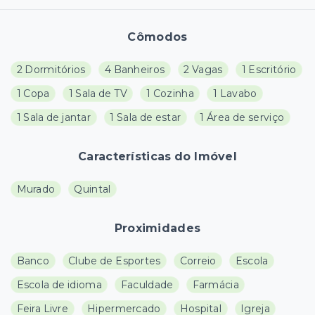
Cômodos
2 Dormitórios
4 Banheiros
2 Vagas
1 Escritório
1 Copa
1 Sala de TV
1 Cozinha
1 Lavabo
1 Sala de jantar
1 Sala de estar
1 Área de serviço
Características do Imóvel
Murado
Quintal
Proximidades
Banco
Clube de Esportes
Correio
Escola
Escola de idioma
Faculdade
Farmácia
Feira Livre
Hipermercado
Hospital
Igreja