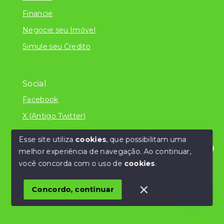
Financie
Negocie seu Imóvel
Simule seu Credito
Social
Facebook
X (Antigo Twitter)
Esse site utiliza
cookies
, que possibilitam uma
melhor experiência de navegação.
Ao continuar,
© Copyright 2026 - Literatura Imóveis Ltda - ME
Olá! Estamos disponíveis para te ajudar.
você concorda com o uso de
cookies
.
/CNPJ 24.839.034/0001-32 - Todos os direitos
reservados
Concordo, continuar
SITE PARA IMOBILIARIA