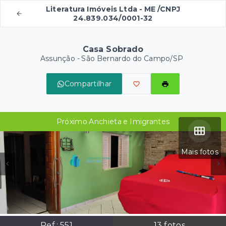
Literatura Imóveis Ltda - ME /CNPJ
24.839.034/0001-32
Casa Sobrado
Assunção - São Bernardo do Campo/SP
Compartilhar
Próximo Anchieta e Imigrantes
Mais fotos
Ref.:
551
13
fotos