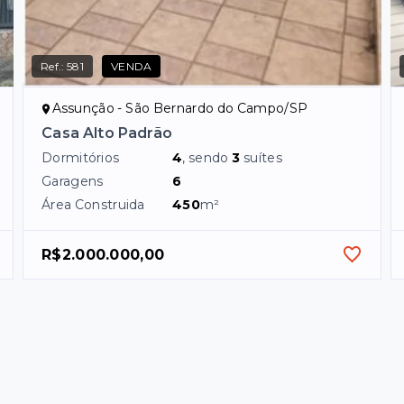
Ref.:
581
VENDA
Assunção - São Bernardo do Campo/SP
Casa Alto Padrão
Dormitórios
4
, sendo
3
suítes
Garagens
6
Área Construida
450
m²
R$2.000.000,00