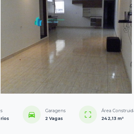
os
Garagens
Área Construid
rios
2 Vagas
242,13 m²