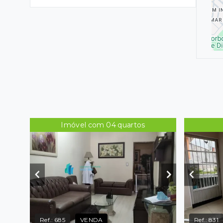
Imóvel com 04 quartos
Ref.:
685
VENDA
Ref.:
831