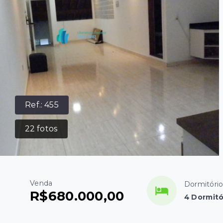
Ref.:
455
22
fotos
Venda
Dormitóri
R$680.000,00
4 Dormitó