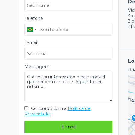
De
Vis
4 d
Telefone
3 b
1 b
E-mail
Lo
Mensagem
Rua
Concordo com a
Política de
Privacidade
E-mail