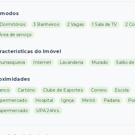
ômodos
 Dormitórios
3 Banheiros
2 Vagas
1 Sala de TV
2 Co
Área de serviço
racterísticas do Imóvel
hurrasqueira
Internet
Lavanderia
Murado
Salão de
oximidades
anco
Cartório
Clube de Esportes
Correio
Escola
ipermercado
Hospital
Igreja
Metrô
Padaria
Pon
upermercado
UPA 24hrs.