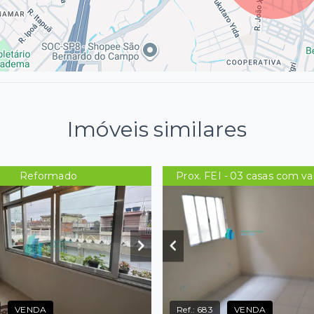
Imóveis similares
Reformado
Prox. FEI - 03 casas com va
VENDA
Ref.:
683
VENDA