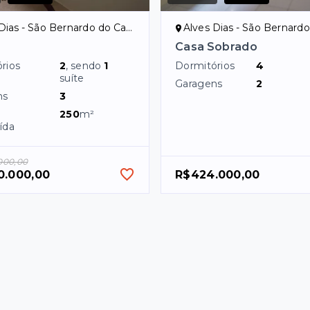
ias - São Bernardo do Campo/SP
Alves Dias - São Bernardo do 
Casa Sobrado
rios
2
, sendo
1
Dormitórios
4
suíte
Garagens
2
ns
3
250
m²
ída
000,00
0.000,00
R$424.000,00