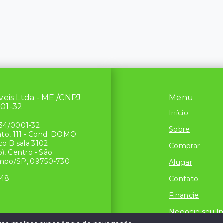
́veis Ltda - ME /CNPJ
Menu
001-32
Início
34/0001-32
Sobre
ato, 111 - Cond. DOMO
o B sala 3102
Comprar
), Centro - São
mpo/SP, 09750-730
Alugar
048
Contato
Financie
Negocie seu I