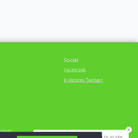
Social
Facebook
X (Antigo Twitter)
móvel
Olá! Estamos disponíveis para te ajudar.