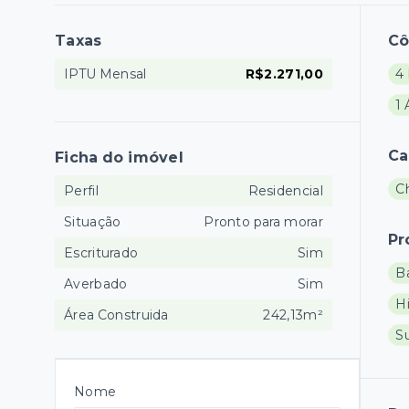
Taxas
C
IPTU Mensal
R$2.271,00
4
1 
Ca
Ficha do imóvel
C
Perfil
Residencial
Situação
Pronto para morar
Pr
Escriturado
Sim
B
Averbado
Sim
H
Área Construida
242,13m²
S
Nome