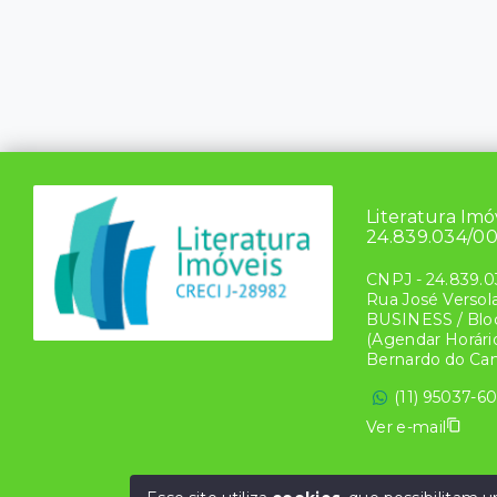
Literatura Imo
24.839.034/0
CNPJ
-
24.839.0
Rua José Versol
BUSINESS / Bloc
(Agendar Horário
Bernardo do Ca
(11) 95037-6
Ver e-mail