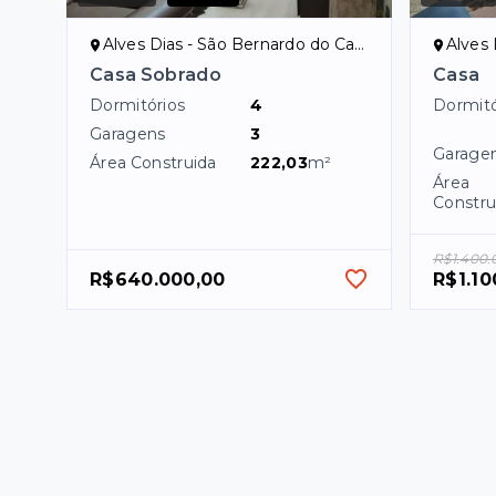
Alves Dias - São Bernardo do Campo/SP
Alves D
Casa Sobrado
Casa
Dormitórios
4
Dormitó
Garagens
3
Garage
Área Construida
222,03
m²
Área
Constru
R$1.400.
R$640.000,00
R$1.10