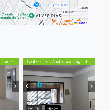
Leaflet
lor de 01
Fácil Acesso a Anchieta e Imigrantes
Ref.:
713
VENDA