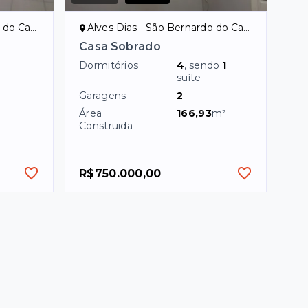
Campo/SP
Alves Dias - São Bernardo do Campo/SP
Casa Sobrado
Dormitórios
4
, sendo
1
suíte
Garagens
2
Área
166,93
m²
Construida
R$750.000,00