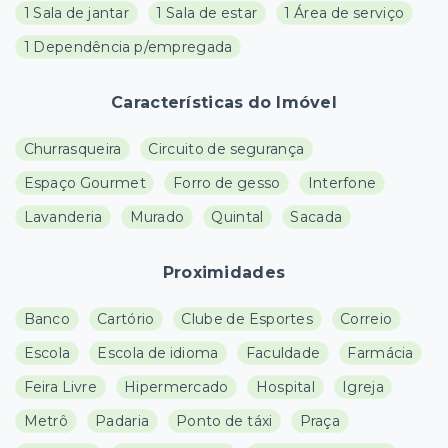
1 Sala de jantar
1 Sala de estar
1 Área de serviço
1 Dependência p/empregada
Características do Imóvel
Churrasqueira
Circuito de segurança
Espaço Gourmet
Forro de gesso
Interfone
Lavanderia
Murado
Quintal
Sacada
Proximidades
Banco
Cartório
Clube de Esportes
Correio
Escola
Escola de idioma
Faculdade
Farmácia
Feira Livre
Hipermercado
Hospital
Igreja
Metrô
Padaria
Ponto de táxi
Praça