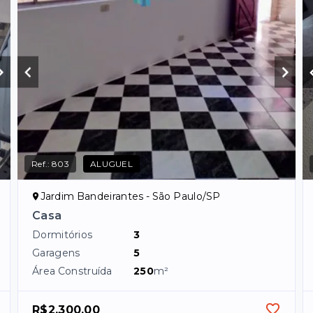
Ref.:
803
ALUGUEL
Jardim Bandeirantes - São Paulo/SP
Casa
Dormitórios
3
Garagens
5
Área Construída
250
m²
R$2.300,00