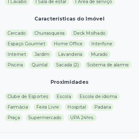
1 Lavabo
1 Sala de estar
1 Área de serviço
Características do Imóvel
Cercado
Churrasqueira
Deck Molhado
Espaço Gourmet
Home Office
Interfone
Internet
Jardim
Lavanderia
Murado
Piscina
Quintal
Sacada
(
2
)
Sistema de alarme
Proximidades
Clube de Esportes
Escola
Escola de idioma
Farmácia
Feira Livre
Hospital
Padaria
Praça
Supermercado
UPA 24hrs.