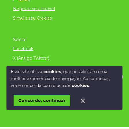
Negocie seu Imóvel
Simule seu Credito
Social
Facebook
X (Antigo Twitter)
Esse site utiliza
cookies
, que possibilitam uma
melhor experiência de navegação.
Ao continuar,
© Copyright 2026 - Literatura Imóveis Ltda - ME
Olá! Estamos disponíveis para te ajudar.
você concorda com o uso de
cookies
.
/CNPJ 24.839.034/0001-32 - Todos os direitos
reservados
Concordo, continuar
SITE PARA IMOBILIARIA