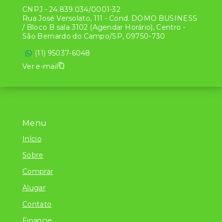
CNPJ
-
24.839.034/0001-32
Rua José Versolato, 111 - Cond. DOMO BUSINESS
/ Bloco B sala 3102 (Agendar Horário), Centro -
São Bernardo do Campo/SP, 09750-730
(11) 95037-6048
Ver e-mail
Menu
Início
Sobre
Comprar
Alugar
Contato
Financie