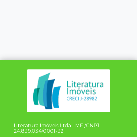
Literatura Imóveis Ltda - ME /CNPJ
24.839.034/0001-32