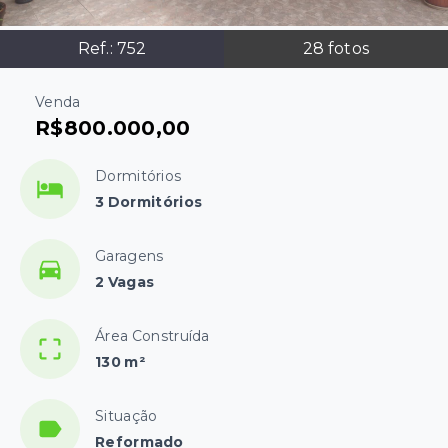
Ref.:
752
28
fotos
Venda
R$800.000,00
Dormitórios
3 Dormitórios
Garagens
2 Vagas
Área Construída
130 m²
Situação
Reformado