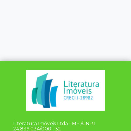
Literatura Imóveis Ltda - ME /CNPJ
24.839.034/0001-32