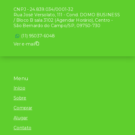
CNPJ
-
24.839.034/0001-32
Rua José Versolato, 111 - Cond. DOMO BUSINESS
/ Bloco B sala 3102 (Agendar Horário), Centro -
São Bernardo do Campo/SP, 09750-730
(11) 95037-6048
Ver e-mail
Menu
Início
Sobre
Comprar
Alugar
Contato