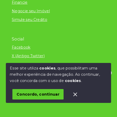
Financie
Negocie seu Imóvel
Simule seu Credito
Social
Facebook
X (Antigo Twitter)
Esse site utiliza
cookies
, que possibilitam uma
melhor experiência de navegação.
Ao continuar,
© Copyright 2026 - Literatura Imóveis Ltda - ME
Olá! Estamos disponíveis para te ajudar.
você concorda com o uso de
cookies
.
/CNPJ 24.839.034/0001-32 - Todos os direitos
reservados
Concordo, continuar
SITE PARA IMOBILIARIA