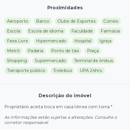
Proximidades
Aeroporto
Banco
Clube de Esportes
Correio
Escola
Escola de idioma
Faculdade
Farmácia
Feira Livre
Hipermercado
Hospital
Igreja
Metrô
Padaria
Ponto de táxi
Praça
Shopping
Supermercado
Terminal de ônibus
Transporte público
Troleibus
UPA 24hrs.
Descrição do imóvel
Proprietário aceita troca em casa térrea com torna *
As informações estão sujeitas a alterações. Consulte o
corretor responsável.