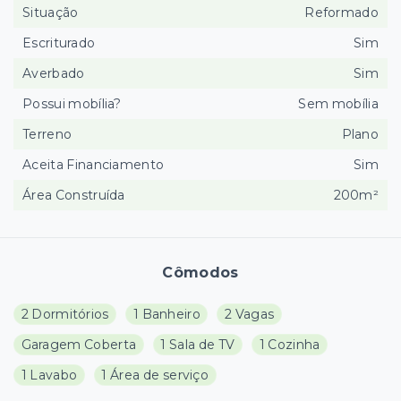
Situação
Reformado
Escriturado
Sim
Averbado
Sim
Possui mobília?
Sem mobília
Terreno
Plano
Aceita Financiamento
Sim
Área Construída
200m²
Cômodos
2 Dormitórios
1 Banheiro
2 Vagas
Garagem Coberta
1 Sala de TV
1 Cozinha
1 Lavabo
1 Área de serviço