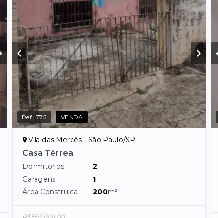
Ref.:
775
VENDA
Vila das Mercês - São Paulo/SP
Casa Térrea
Dormitórios
2
Garagens
1
Área Construída
200
m²
R$550.000,00