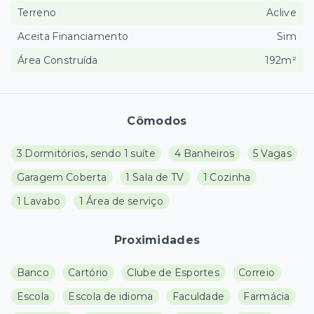
Terreno
Aclive
Aceita Financiamento
Sim
Área Construída
192m²
Cômodos
3 Dormitórios, sendo 1 suíte
4 Banheiros
5 Vagas
Garagem Coberta
1 Sala de TV
1 Cozinha
1 Lavabo
1 Área de serviço
Proximidades
Banco
Cartório
Clube de Esportes
Correio
Escola
Escola de idioma
Faculdade
Farmácia