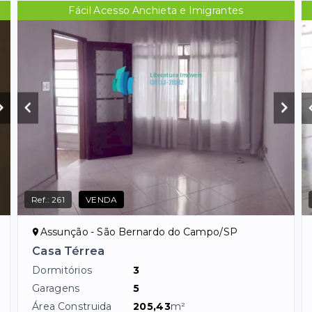
Fácil Acesso Anchieta e Imigrantes
Ref.:
261
VENDA
Assunção - São Bernardo do Campo/SP
Casa Térrea
Dormitórios
3
Garagens
5
Área Construida
205,43
m²