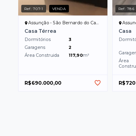
Ref.:
707-1
VENDA
Ref.:
786
Assunção - São Bernardo do Campo/SP
Assunçã
Casa Térrea
Casa
Dormitórios
3
Dormitó
Garagens
2
Garage
Área Construida
117,90
m²
Área
Constru
R$690.000,00
R$720