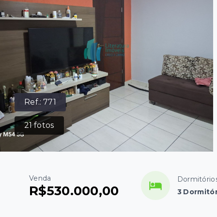
Ref.:
771
21
fotos
Venda
Dormitório
R$530.000,00
3 Dormitór