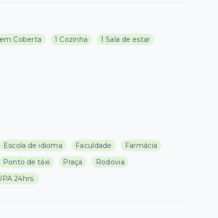
em Coberta
1 Cozinha
1 Sala de estar
Escola de idioma
Faculdade
Farmácia
Ponto de táxi
Praça
Rodovia
UPA 24hrs.