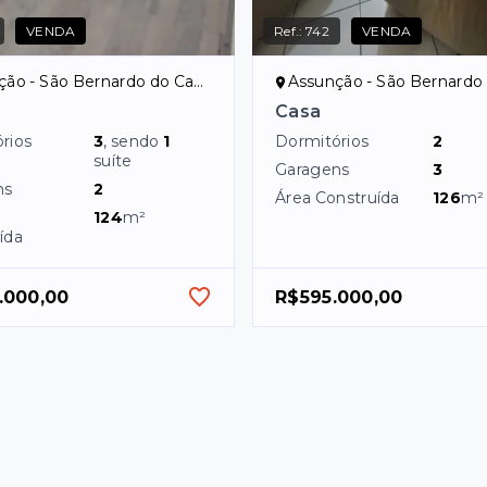
VENDA
Ref.:
742
VENDA
o - São Bernardo do Campo/SP
Assunção - São Bernardo do C
Casa
rios
3
, sendo
1
Dormitórios
2
suíte
Garagens
3
ns
2
Área Construída
126
m²
124
m²
ída
.000,00
R$595.000,00