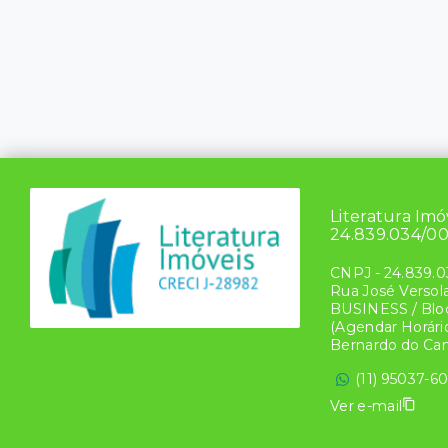
Literatura Imo
24.839.034/0
CNPJ
-
24.839.0
Rua José Versol
BUSINESS / Bloc
(Agendar Horário
Bernardo do Ca
(11) 95037-6
Ver e-mail