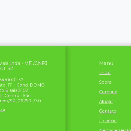
́veis Ltda - ME /CNPJ
Menu
001-32
Início
34/0001-32
Sobre
ato, 111 - Cond. DOMO
o B sala 3102
Comprar
), Centro - São
mpo/SP, 09750-730
Alugar
048
Contato
Financie
Negocie seu I