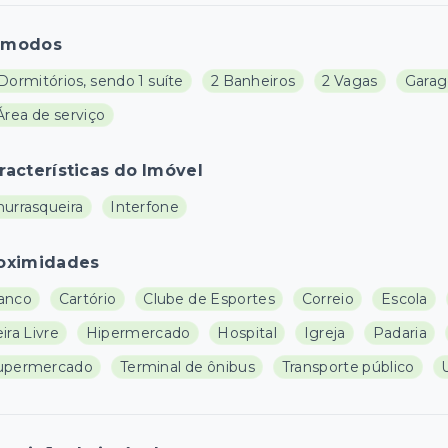
ômodos
Dormitórios, sendo 1 suíte
2 Banheiros
2 Vagas
Garag
Área de serviço
racterísticas do Imóvel
hurrasqueira
Interfone
oximidades
anco
Cartório
Clube de Esportes
Correio
Escola
ira Livre
Hipermercado
Hospital
Igreja
Padaria
upermercado
Terminal de ônibus
Transporte público