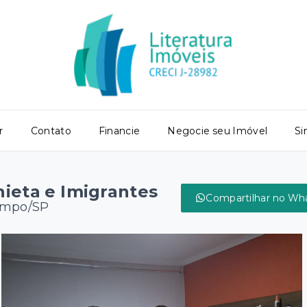
r
Contato
Financie
Negocie seu Imóvel
Si
hieta e Imigrantes
Compartilhar no Wh
Campo/SP