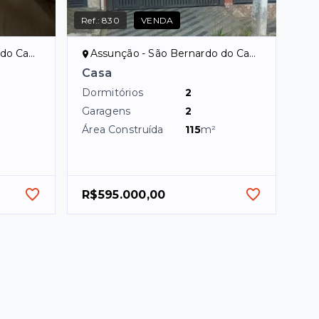
Ref.:
830
VENDA
ampo/SP
Assunção - São Bernardo do Campo/SP
Casa
Dormitórios
2
Garagens
2
Área Construída
115
m²
R$595.000,00