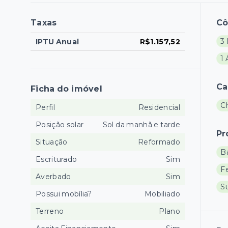
Taxas
C
3 
IPTU Anual
R$1.157,52
1 
Ca
Ficha do imóvel
C
Perfil
Residencial
Posição solar
Sol da manhã e tarde
Pr
Situação
Reformado
B
Escriturado
Sim
Fe
Averbado
Sim
S
Possui mobília?
Mobiliado
Terreno
Plano