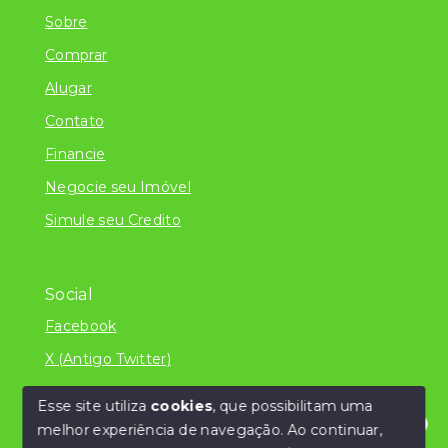
Sobre
Comprar
Alugar
Contato
Financie
Negocie seu Imóvel
Simule seu Credito
Social
Facebook
X (Antigo Twitter)
Esse site utiliza
cookies
, que possibilitam uma
melhor experiência de navegação.
Ao continuar,
© Copyright 2026 - Literatura Imóveis Ltda - ME