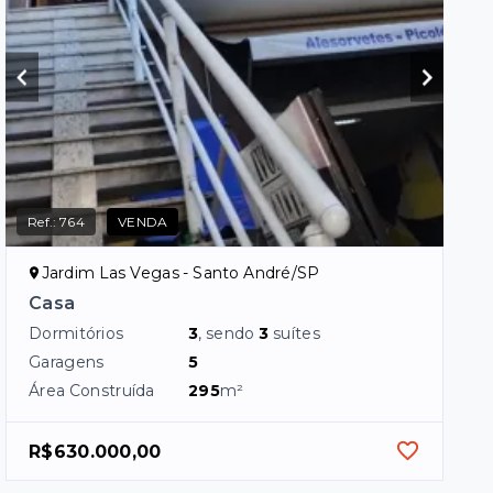
Ref.:
764
VENDA
Jardim Las Vegas - Santo André/SP
Casa
Dormitórios
3
, sendo
3
suítes
Garagens
5
Área Construída
295
m²
R$630.000,00