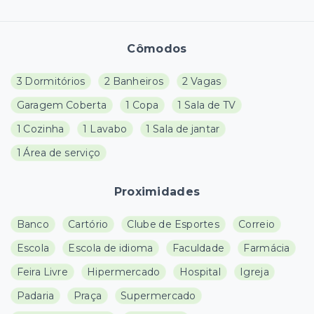
Cômodos
3 Dormitórios
2 Banheiros
2 Vagas
Garagem Coberta
1 Copa
1 Sala de TV
1 Cozinha
1 Lavabo
1 Sala de jantar
1 Área de serviço
Proximidades
Banco
Cartório
Clube de Esportes
Correio
Escola
Escola de idioma
Faculdade
Farmácia
Feira Livre
Hipermercado
Hospital
Igreja
Padaria
Praça
Supermercado