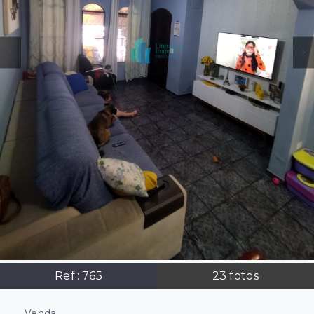
Ref.:
765
23
fotos
Venda