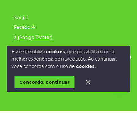
Social
Facebook
X (Antigo Twitter)
Esse site utiliza
cookies
, que possibilitam uma
melhor experiência de navegação.
Ao continuar,
© Copyright 2026 - Literatura Imóveis Ltda - ME
Olá! Estamos disponíveis para te ajudar.
você concorda com o uso de
cookies
.
/CNPJ 24.839.034/0001-32 - Todos os direitos
reservados
Concordo, continuar
SITE PARA IMOBILIARIA
Início
Histórico
Favoritos