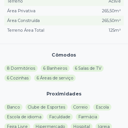
Terreno
Aclive
Área Privativa
265,50m²
Área Construída
265,50m²
Terreno Área Total
125m²
Cômodos
8 Dormitórios
6 Banheiros
6 Salas de TV
6 Cozinhas
6 Áreas de serviço
Proximidades
Banco
Clube de Esportes
Correio
Escola
Escola de idioma
Faculdade
Farmácia
Feira Livre
Hipermercado
Hospital
Igreja