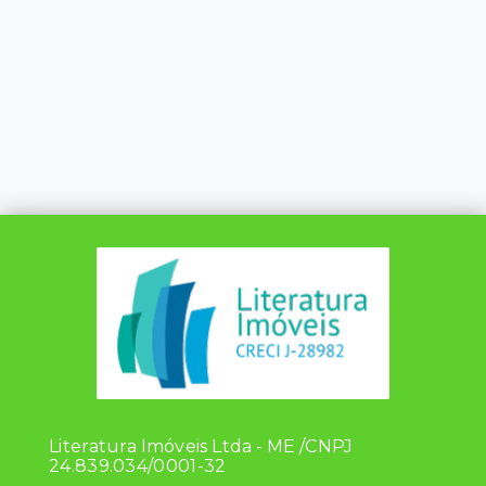
Literatura Imóveis Ltda - ME /CNPJ
24.839.034/0001-32