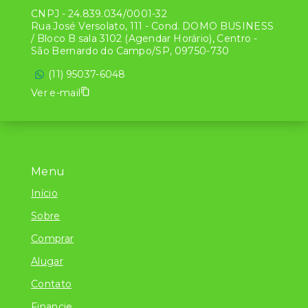
CNPJ
-
24.839.034/0001-32
Rua José Versolato, 111 - Cond. DOMO BUSINESS
/ Bloco B sala 3102 (Agendar Horário), Centro -
São Bernardo do Campo/SP, 09750-730
(11) 95037-6048
Ver e-mail
Menu
Início
Sobre
Comprar
Alugar
Contato
Financie