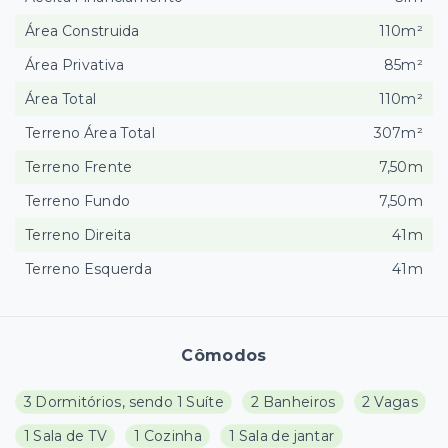
Área Construida
110m²
Área Privativa
85m²
Área Total
110m²
Terreno Área Total
307m²
Terreno Frente
7,50m
Terreno Fundo
7,50m
Terreno Direita
41m
Terreno Esquerda
41m
Cômodos
3 Dormitórios, sendo 1 Suíte
2 Banheiros
2 Vagas
1 Sala de TV
1 Cozinha
1 Sala de jantar