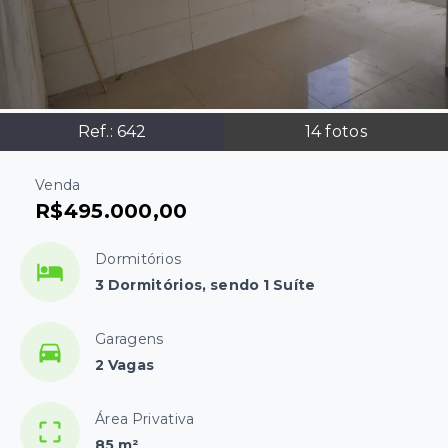
Ref.:
642
14
fotos
Venda
R$495.000,00
Dormitórios
3 Dormitórios, sendo 1 Suíte
Garagens
2 Vagas
Área Privativa
85 m²