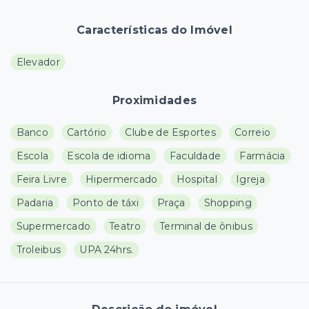
Características do Imóvel
Elevador
Proximidades
Banco
Cartório
Clube de Esportes
Correio
Escola
Escola de idioma
Faculdade
Farmácia
Feira Livre
Hipermercado
Hospital
Igreja
Padaria
Ponto de táxi
Praça
Shopping
Supermercado
Teatro
Terminal de ônibus
Troleibus
UPA 24hrs.