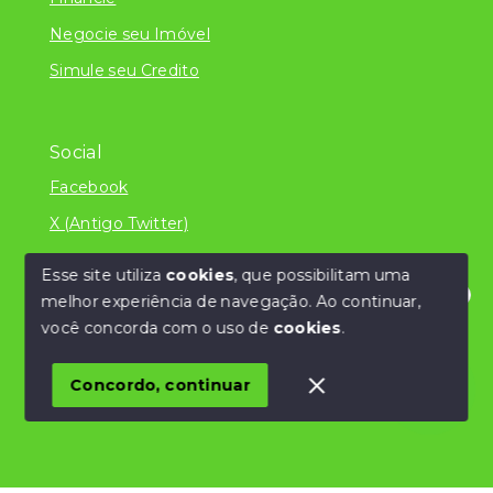
Negocie seu Imóvel
Simule seu Credito
Social
Facebook
X (Antigo Twitter)
Esse site utiliza
cookies
, que possibilitam uma
melhor experiência de navegação.
Ao continuar,
© Copyright 2026 - Literatura Imóveis Ltda - ME
Olá! Estamos disponíveis para te ajudar.
você concorda com o uso de
cookies
.
/CNPJ 24.839.034/0001-32 - Todos os direitos
reservados
Concordo, continuar
SITE PARA IMOBILIARIA