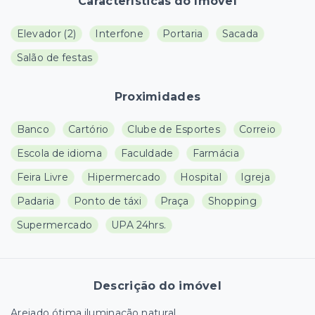
Características do Imóvel
Elevador
(
2
)
Interfone
Portaria
Sacada
Salão de festas
Proximidades
Banco
Cartório
Clube de Esportes
Correio
Escola de idioma
Faculdade
Farmácia
Feira Livre
Hipermercado
Hospital
Igreja
Padaria
Ponto de táxi
Praça
Shopping
Supermercado
UPA 24hrs.
Descrição do imóvel
Arejado ótima iluminação natural.