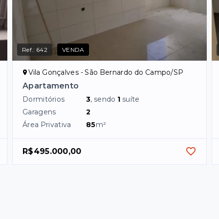
Ref.:
642
VENDA
Vila Gonçalves - São Bernardo do Campo/SP
Apartamento
Dormitórios
3
, sendo
1
suíte
Garagens
2
Área Privativa
85
m²
R$495.000,00