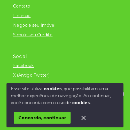
Contato
Financie
Negocie seu Imóvel
Simule seu Credito
Social
Facebook
X (Antigo Twitter)
Esse site utiliza
cookies
, que possibilitam uma
melhor experiência de navegação.
Ao continuar,
© Copyright 2026 - Literatura Imóveis Ltda - ME
Olá! Estamos disponíveis para te ajudar.
você concorda com o uso de
cookies
.
/CNPJ 24.839.034/0001-32 - Todos os direitos
reservados
Concordo, continuar
SITE PARA IMOBILIARIA