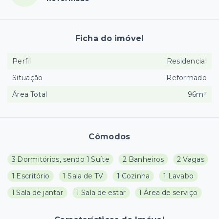
Ficha do imóvel
Perfil
Residencial
Situação
Reformado
Área Total
96m²
Cômodos
3 Dormitórios, sendo 1 Suíte
2 Banheiros
2 Vagas
1 Escritório
1 Sala de TV
1 Cozinha
1 Lavabo
1 Sala de jantar
1 Sala de estar
1 Área de serviço