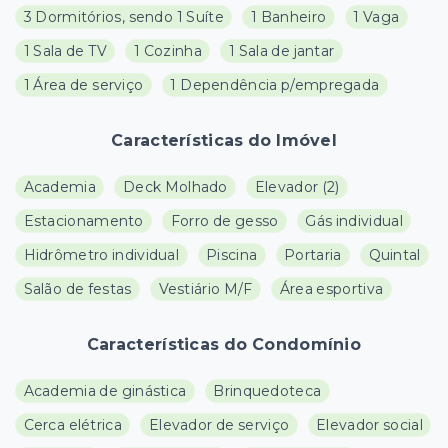
3 Dormitórios, sendo 1 Suíte
1 Banheiro
1 Vaga
1 Sala de TV
1 Cozinha
1 Sala de jantar
1 Área de serviço
1 Dependência p/empregada
Características do Imóvel
Academia
Deck Molhado
Elevador
(
2
)
Estacionamento
Forro de gesso
Gás individual
Hidrômetro individual
Piscina
Portaria
Quintal
Salão de festas
Vestiário M/F
Área esportiva
Características do Condomínio
Academia de ginástica
Brinquedoteca
Cerca elétrica
Elevador de serviço
Elevador social