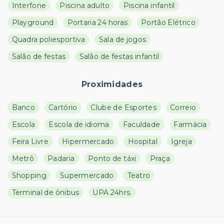
Interfone
Piscina adulto
Piscina infantil
Playground
Portaria 24 horas
Portão Elétrico
Quadra poliesportiva
Sala de jogos
Salão de festas
Salão de festas infantil
Proximidades
Banco
Cartório
Clube de Esportes
Correio
Escola
Escola de idioma
Faculdade
Farmácia
Feira Livre
Hipermercado
Hospital
Igreja
Metrô
Padaria
Ponto de táxi
Praça
Shopping
Supermercado
Teatro
Terminal de ônibus
UPA 24hrs.