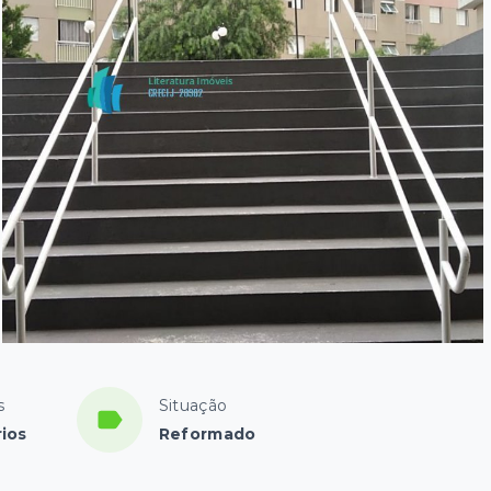
s
Situação
rios
Reformado