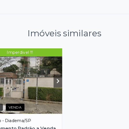
Imóveis similares
Imperdivel !!!
VENDA
o - Diadema/SP
amento Padrão a Venda