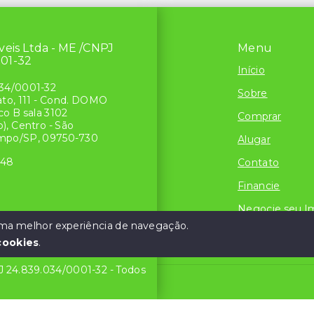
́veis Ltda - ME /CNPJ
Menu
001-32
Início
34/0001-32
Sobre
ato, 111 - Cond. DOMO
o B sala 3102
Comprar
), Centro - São
mpo/SP, 09750-730
Alugar
048
Contato
Financie
Negocie seu I
 uma melhor experiência de navegação.
Simule seu Cre
cookies
.
PJ 24.839.034/0001-32 - Todos