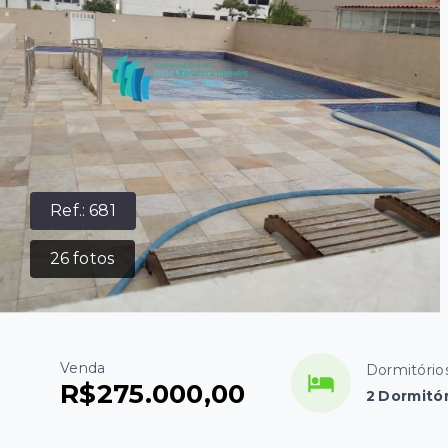
Ref.:
681
26
fotos
Venda
Dormitório
R$275.000,00
2 Dormitó