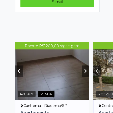
E-mail
Pacote R$1200,00 s/garagem
Ref.:
459
VENDA
Ref.:
291-1
Canhema - Diadema/SP
Centr
Apartamento
Apart