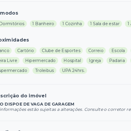
ômodos
 Dormitórios
1 Banheiro
1 Cozinha
1 Sala de estar
1
oximidades
anco
Cartório
Clube de Esportes
Correio
Escola
ira Livre
Hipermercado
Hospital
Igreja
Padaria
upermercado
Troleibus
UPA 24hrs.
scrição do imóvel
O DISPOE DE VAGA DE GARAGEM
informações estão sujeitas a alterações. Consulte o corretor r