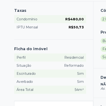
Taxas
C
Condomínio
R$480,00
2
IPTU Mensal
R$50,73
Pr
B
Ficha do imóvel
Fe
S
Perfil
Residencial
Situação
Reformado
Escriturado
Sim
De
Averbado
Sim
NÃ
As 
Área Total
54m²