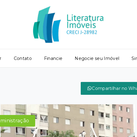
r
Contato
Financie
Negocie seu Imóvel
Si
Compartilhar no Wh
dministração