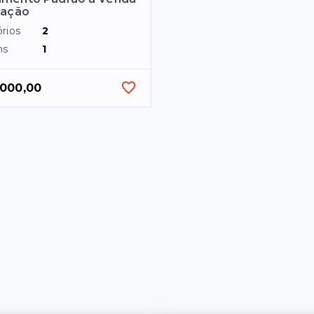
cação
rios
2
ns
1
.000,00