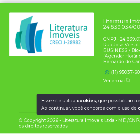
Literatura Imo
24.839.034/0
CNPJ
-
24.839.0
Rua José Versol
BUSINESS / Bloc
(Agendar Horário
Bernardo do Ca
(11) 95037-6
Ver e-mail
Esse site utiliza
cookies
, que possibilitam
Ao continuar, você concorda com o uso de
© Copyright 2026 - Literatura Imóveis Ltda - ME /CN
os direitos reservados