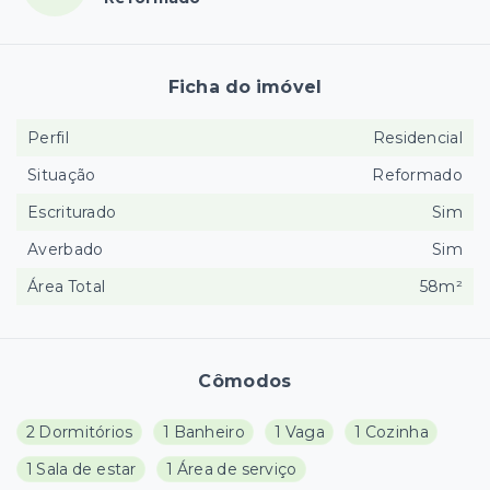
Ficha do imóvel
Perfil
Residencial
Situação
Reformado
Escriturado
Sim
Averbado
Sim
Área Total
58m²
Cômodos
2 Dormitórios
1 Banheiro
1 Vaga
1 Cozinha
1 Sala de estar
1 Área de serviço