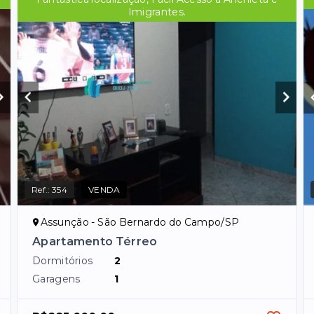
Imigrantes.
Ref.:
354
VENDA
Assunção - São Bernardo do Campo/SP
Apartamento Térreo
Dormitórios
2
Garagens
1