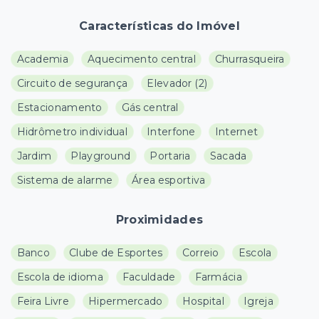
Características do Imóvel
Academia
Aquecimento central
Churrasqueira
Circuito de segurança
Elevador
(
2
)
Estacionamento
Gás central
Hidrômetro individual
Interfone
Internet
Jardim
Playground
Portaria
Sacada
Sistema de alarme
Área esportiva
Proximidades
Banco
Clube de Esportes
Correio
Escola
Escola de idioma
Faculdade
Farmácia
Feira Livre
Hipermercado
Hospital
Igreja