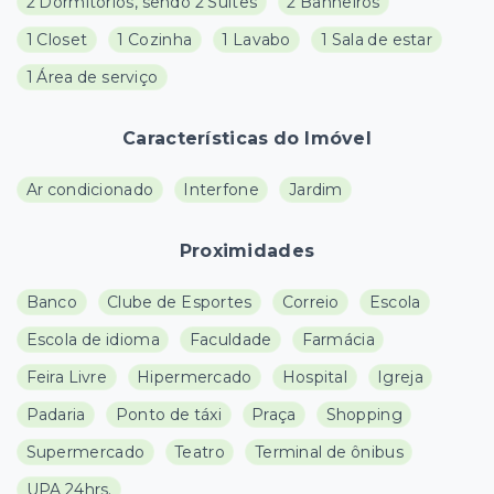
2 Dormitórios, sendo 2 Suítes
2 Banheiros
1 Closet
1 Cozinha
1 Lavabo
1 Sala de estar
1 Área de serviço
Características do Imóvel
Ar condicionado
Interfone
Jardim
Proximidades
Banco
Clube de Esportes
Correio
Escola
Escola de idioma
Faculdade
Farmácia
Feira Livre
Hipermercado
Hospital
Igreja
Padaria
Ponto de táxi
Praça
Shopping
Supermercado
Teatro
Terminal de ônibus
UPA 24hrs.