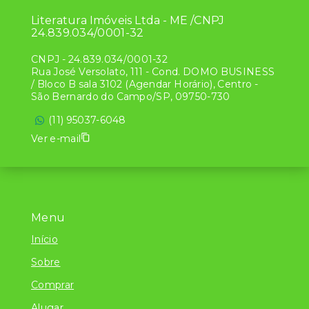
Literatura Imóveis Ltda - ME /CNPJ
24.839.034/0001-32
CNPJ
-
24.839.034/0001-32
Rua José Versolato, 111 - Cond. DOMO BUSINESS
/ Bloco B sala 3102 (Agendar Horário), Centro -
São Bernardo do Campo/SP, 09750-730
(11) 95037-6048
Ver e-mail
Menu
Início
Sobre
Comprar
Alugar