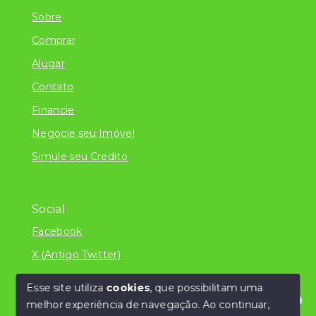
Sobre
Comprar
Alugar
Contato
Financie
Negocie seu Imóvel
Simule seu Credito
Social
Facebook
X (Antigo Twitter)
Esse site utiliza
cookies
, que possibilitam uma
melhor experiência de navegação.
Ao continuar,
© Copyright 2026 - Literatura Imóveis Ltda - ME