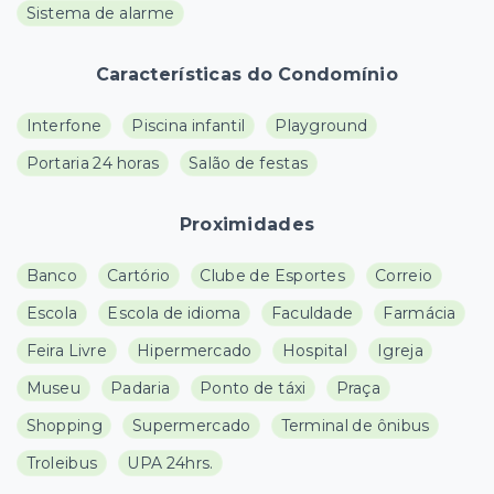
Sistema de alarme
Características do Condomínio
Interfone
Piscina infantil
Playground
Portaria 24 horas
Salão de festas
Proximidades
Banco
Cartório
Clube de Esportes
Correio
Escola
Escola de idioma
Faculdade
Farmácia
Feira Livre
Hipermercado
Hospital
Igreja
Museu
Padaria
Ponto de táxi
Praça
Shopping
Supermercado
Terminal de ônibus
Troleibus
UPA 24hrs.