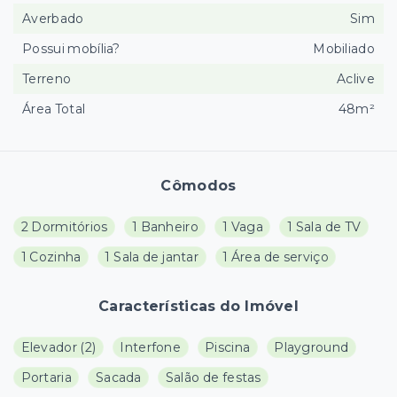
Averbado
Sim
Possui mobília?
Mobiliado
Terreno
Aclive
Área Total
48m²
Cômodos
2 Dormitórios
1 Banheiro
1 Vaga
1 Sala de TV
1 Cozinha
1 Sala de jantar
1 Área de serviço
Características do Imóvel
Elevador
(
2
)
Interfone
Piscina
Playground
Portaria
Sacada
Salão de festas