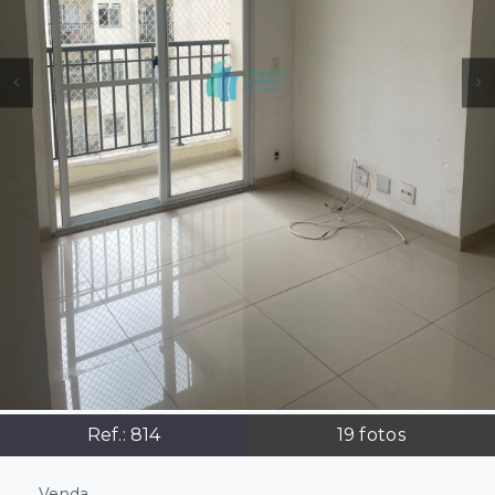
Ref.:
814
19
fotos
Venda