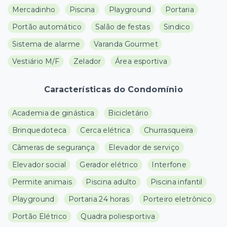
Mercadinho
Piscina
Playground
Portaria
Portão automático
Salão de festas
Sindico
Sistema de alarme
Varanda Gourmet
Vestiário M/F
Zelador
Área esportiva
Características do Condomínio
Academia de ginástica
Bicicletário
Brinquedoteca
Cerca elétrica
Churrasqueira
Câmeras de segurança
Elevador de serviço
Elevador social
Gerador elétrico
Interfone
Permite animais
Piscina adulto
Piscina infantil
Playground
Portaria 24 horas
Porteiro eletrônico
Portão Elétrico
Quadra poliesportiva