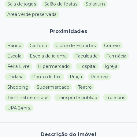
Sala de jogos
Salão de festas
Solarium
Área verde preservada
Proximidades
Banco
Cartório
Clube de Esportes
Correio
Escola
Escola de idioma
Faculdade
Farmácia
Feira Livre
Hipermercado
Hospital
Igreja
Padaria
Ponto de táxi
Praça
Rodovia
Shopping
Supermercado
Teatro
Terminal de ônibus
Transporte público
Troleibus
UPA 24hrs.
Descrição do imóvel