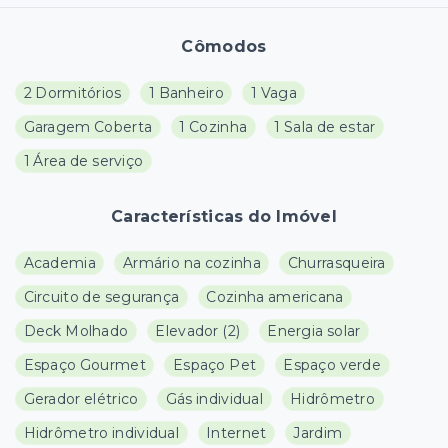
Cômodos
2 Dormitórios
1 Banheiro
1 Vaga
Garagem Coberta
1 Cozinha
1 Sala de estar
1 Área de serviço
Características do Imóvel
Academia
Armário na cozinha
Churrasqueira
Circuito de segurança
Cozinha americana
Deck Molhado
Elevador
(
2
)
Energia solar
Espaço Gourmet
Espaço Pet
Espaço verde
Gerador elétrico
Gás individual
Hidrômetro
Hidrômetro individual
Internet
Jardim