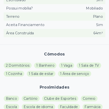
Escriturado
Sim
Possui mobília?
Mobiliado
Terreno
Plano
Aceita Financiamento
Sim
Área Construída
64m²
Cômodos
2 Dormitórios
1 Banheiro
1 Vaga
1 Sala de TV
1 Cozinha
1 Sala de estar
1 Área de serviço
Proximidades
Banco
Cartório
Clube de Esportes
Correio
Escola
Escola de idioma
Faculdade
Farmácia